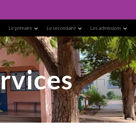
ion
Le primaire
Le secondaire
Les admissions
ervices